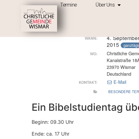
Termine
Über Uns
BiZ im September
4. September
WANN:
2015
ganztägi
Christliche Ge
WO:
Kanalstraße 18
23970 Wismar
Deutschland
E-Mail
KONTAKT:
BESONDERE TER
Ein Bibelstudientag üb
Beginn: 09.30 Uhr
Ende: ca. 17 Uhr