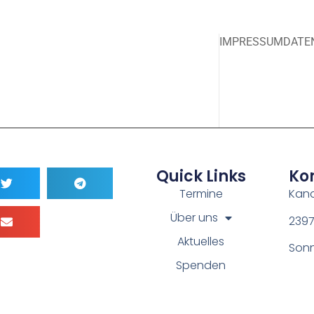
IMPRESSUM
DATE
Quick Links
Ko
Termine
Kana
Über uns
2397
Aktuelles
Sonn
Spenden